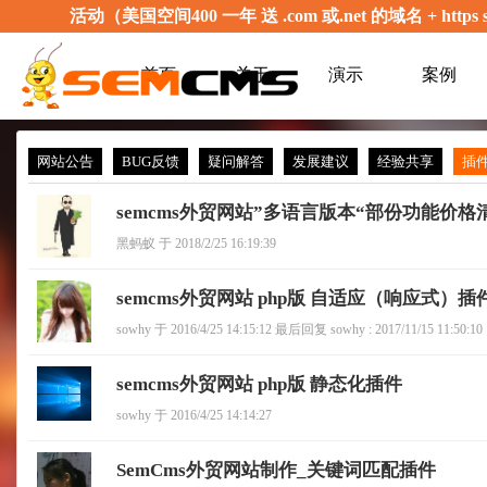
活动（美国空间400 一年 送 .com 或.net 的域名 + 
首页
关于
演示
案例
网站公告
BUG反馈
疑问解答
发展建议
经验共享
插
semcms外贸网站”多语言版本“部份功能价格
黑蚂蚁 于 2018/2/25 16:19:39
semcms外贸网站 php版 自适应（响应式）插
sowhy 于 2016/4/25 14:15:12 最后回复 sowhy : 2017/11/15 11:50:10
semcms外贸网站 php版 静态化插件
sowhy 于 2016/4/25 14:14:27
SemCms外贸网站制作_关键词匹配插件