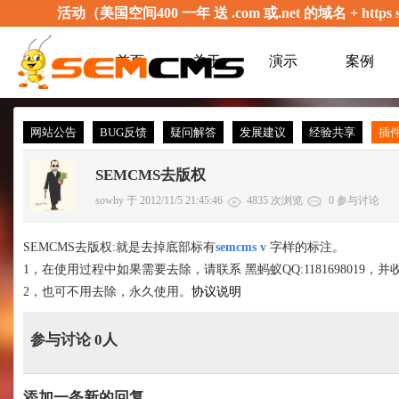
活动（美国空间400 一年 送 .com 或.net 的域名 + 
首页
关于
演示
案例
网站公告
BUG反馈
疑问解答
发展建议
经验共享
插
SEMCMS去版权
sowhy 于 2012/11/5 21:45:46
4835 次浏览
0 参与讨论
SEMCMS去版权:就是去掉底部标有
semcms v
字样的标注。
1，在使用过程中如果需要去除，请联系 黑蚂蚁QQ:1181698019，并
2，也可不用去除，永久使用。
协议说明
参与讨论 0人
添加一条新的回复