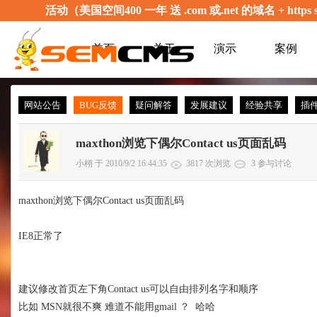
活动（美国空间400 一年 送 .com 或.net 的域名 + 
首页
关于
演示
案例
网站公告
BUG反馈
疑问解答
发展建议
经验共享
插
maxthon浏览下偶尔Contact us页面乱码
小栩 于 2010/9/2 16:44:35
3817 次浏览
3 参与讨论
maxthon浏览下偶尔Contact us页面乱码
IE8正常了
建议修改首页左下角Contact us可以自由排列名字和顺序
比如 MSN就很不爽 难道不能用gmail ？ 哈哈