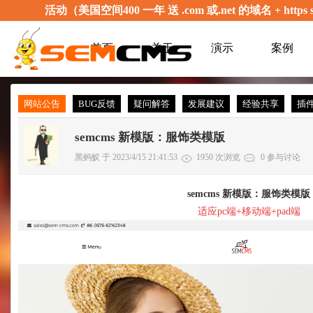
活动（美国空间400 一年 送 .com 或.net 的域名 + 
首页
关于
演示
案例
网站公告
BUG反馈
疑问解答
发展建议
经验共享
插
semcms 新模版：服饰类模版
黑蚂蚁 于 2023/4/15 21:41:53
1950 次浏览
0 参与讨论
semcms 新模版：服饰类模版
适应pc端+移动端+pad端