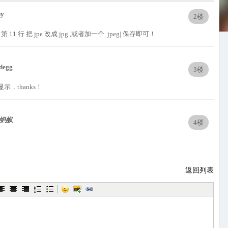
hy
2楼
p 第 11 行 把 jpe 改成 jpg ,或者加一个 jpeg| 保存即可！
degg
3楼
，thanks！
黑蚂蚁
4楼
返回列表