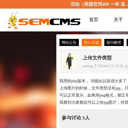
活动（美国空间400 一年 送 .
首页
关于
网站公告
BUG反馈
疑问解答
上传文件类型
madegg 于 2018/4/2 17:32:20
我用的php版本， 功能比以前强大多
上传图片的时候，文件类型没有jpg，只
可以正常显示，如果用png格式，都
我看到大家都说可以上传jpg图片，但我这边却被限
参与讨论 3人