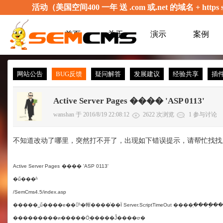
活动（美国空间400 一年 送 .com 或.net 的域名 + 
首页
关于
演示
案例
网站公告
BUG反馈
疑问解答
发展建议
经验共享
插
Active Server Pages ���� 'ASP 0113'
wanshan 于 2016/8/19 22:08:12
2622 次浏览
1 参与讨论
不知道改动了哪里，突然打不开了，出现如下错误提示，请帮忙找找
Active Server Pages
���� 'ASP 0113'
�ű���ʱ
/SemCms4.5/index.asp
�����˽ű����е��ʱ�䡣����ͨ��Ϊ Server.ScriptTimeOut ����ָ����ֵ��
���������и�����Ӧֵ�����Ĵ����ơ�