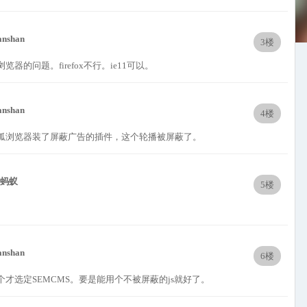
anshan
3楼
的问题。firefox不行。ie11可以。
anshan
4楼
狐浏览器装了屏蔽广告的插件，这个轮播被屏蔽了。
黑蚂蚁
5楼
anshan
6楼
才选定SEMCMS。要是能用个不被屏蔽的js就好了。