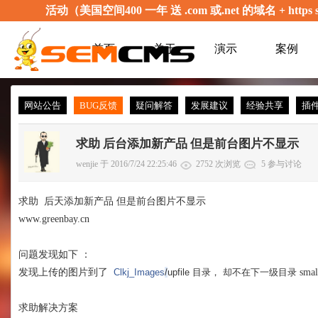
活动（美国空间400 一年 送 .com 或.net 的域名 + 
首页
关于
演示
案例
网站公告
BUG反馈
疑问解答
发展建议
经验共享
插
求助 后台添加新产品 但是前台图片不显示
wenjie 于 2016/7/24 22:25:46
2752 次浏览
5 参与讨论
求助 后天添加新产品 但是前台图片不显示
www.greenbay.cn
问题发现如下 ：
发现上传的图片到了
sma
Clkj_Images
/
upfile 目录， 却不在下一级目录
求助解决方案