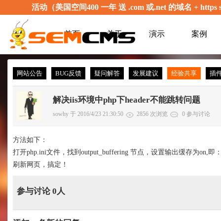
活动（美国空间400 一年 送 .com 或.net 的域名 + 
首页
关于
演示
案例
网站公告
BUG反馈
疑问解答
发展建议
经验共享
插
解决iis环境中php下header不能跳转问题
sowhy 于 2016/4/23 21:30:50
2856 次浏览
0 参与讨论
方法如下：
打开php.ini文件，找到output_buffering 节点，设置输出缓存为on,即：ou
刷新网页，搞定！
参与讨论 0人