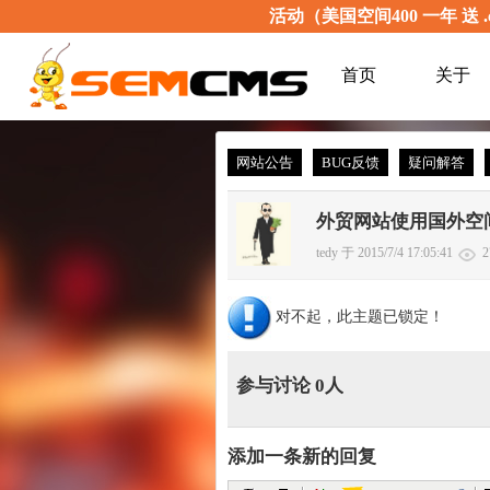
活动（美国空间400 一年 送 .
首页
关于
网站公告
BUG反馈
疑问解答
外贸网站使用国外空
tedy 于 2015/7/4 17:05:41
2
对不起，此主题已锁定！
参与讨论 0人
添加一条新的回复