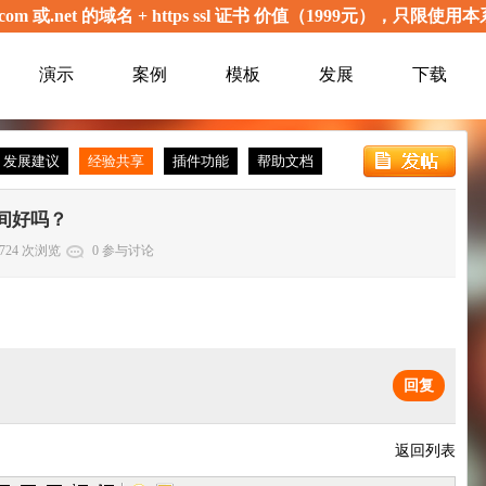
com 或.net 的域名 + https ssl 证书 价值（1999元），
演示
案例
模板
发展
下载
发展建议
经验共享
插件功能
帮助文档
间好吗？
724 次浏览
0 参与讨论
回复
返回列表