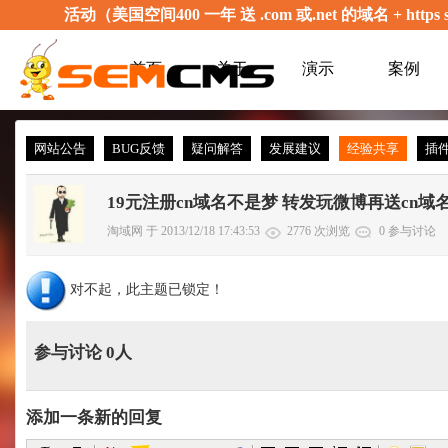
活动（美国空间400 一年 送 .com 或.net 的域名 + 
首页
关于
演示
案例
网站公告
BUG反馈
疑问解答
发展建议
经验共享
插
19元注册cn域名不是梦 转发玩微博再送cn域
淘域网 于 2013/12/18 17:43:53
2776 次浏览
0 参与讨论
对不起，此主题已锁定！
参与讨论 0人
添加一条新的回复