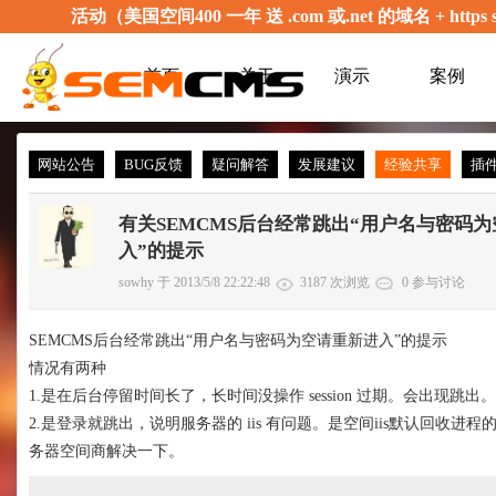
活动（美国空间400 一年 送 .com 或.net 的域名 + 
首页
关于
演示
案例
网站公告
BUG反馈
疑问解答
发展建议
经验共享
插
有关SEMCMS后台经常跳出“用户名与密码
入”的提示
sowhy 于 2013/5/8 22:22:48
3187 次浏览
0 参与讨论
SEMCMS后台经常跳出“用户名与密码为空请重新进入”的提示
情况有两种
1.是在后台停留时间长了，长时间没操作 session 过期。会出现跳出。
2.是登录就跳出，说明服务器的 iis 有问题。是空间iis默认回收
务器空间商解决一下。